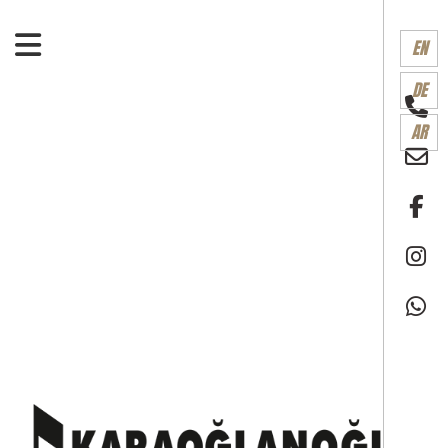
×
EN
DE
AR
Projeler
Güçtaş
Apartmanı
Nova
Park
konutları